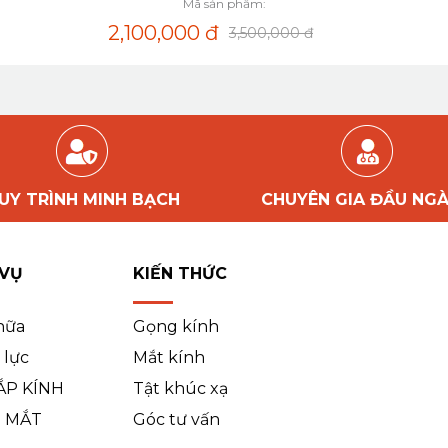
Mã sản phẩm:
2,100,000
đ
3,500,000 đ
UY TRÌNH MINH BẠCH
CHUYÊN GIA ĐẦU NG
 VỤ
KIẾN THỨC
hữa
Gọng kính
 lực
Mắt kính
ẮP KÍNH
Tật khúc xạ
 MẮT
Góc tư vấn