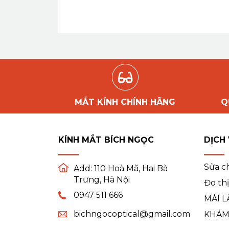
MẮT KÍNH CHÍNH HÃNG
Q
KÍNH MẮT BÍCH NGỌC
DỊCH
Sửa c
Add:
110 Hoà Mã, Hai Bà
Trưng, Hà Nội
Đo thị
0947 511 666
MÀI L
bichngocoptical@gmail.com
KHÁM