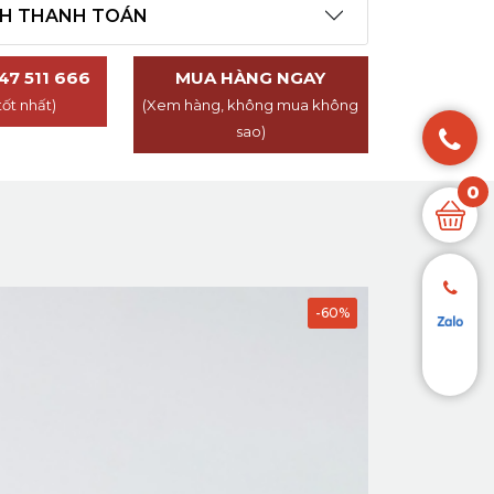
CH THANH TOÁN
47 511 666
MUA HÀNG NGAY
tốt nhất)
(Xem hàng, không mua không
sao)
0
-60%