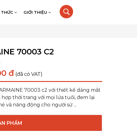
N THỨC
GIỚI THIỆU
NE 70003 C2
:
00 đ
(đã có VAT)
RMAINE 70003 c2 với thiết kế dáng mắt
 hợp thời trang với mọi lứa tuổi, đem lại
ẻ và năng động cho người sử ...
SẢN PHẨM