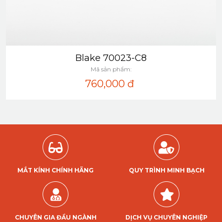
Blake 70023-C8
Xem nhanh
Mã sản phẩm:
760,000
đ
MẮT KÍNH CHÍNH HÃNG
QUY TRÌNH MINH BẠCH
CHUYÊN GIA ĐẦU NGÀNH
DỊCH VỤ CHUYÊN NGHIỆP