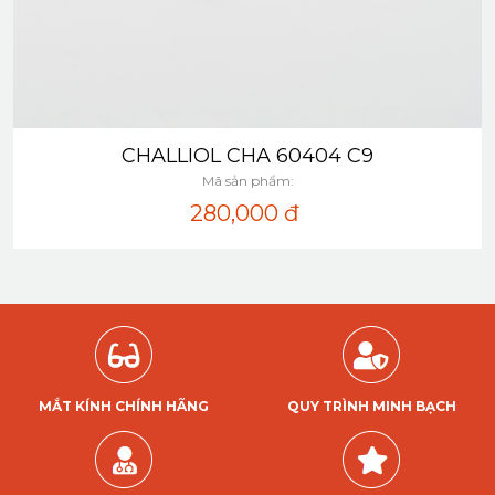
CHALLIOL CHA 60404 C9
Xem nhanh
Mã sản phẩm:
280,000
đ
MẮT KÍNH CHÍNH HÃNG
QUY TRÌNH MINH BẠCH