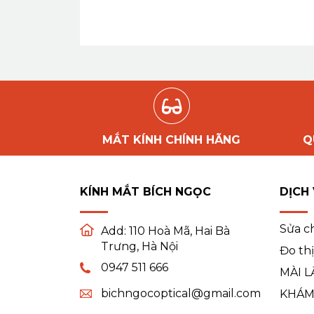
MẮT KÍNH CHÍNH HÃNG
Q
KÍNH MẮT BÍCH NGỌC
DỊCH
Sửa c
Add:
110 Hoà Mã, Hai Bà
Trưng, Hà Nội
Đo thị
0947 511 666
MÀI L
bichngocoptical@gmail.com
KHÁM