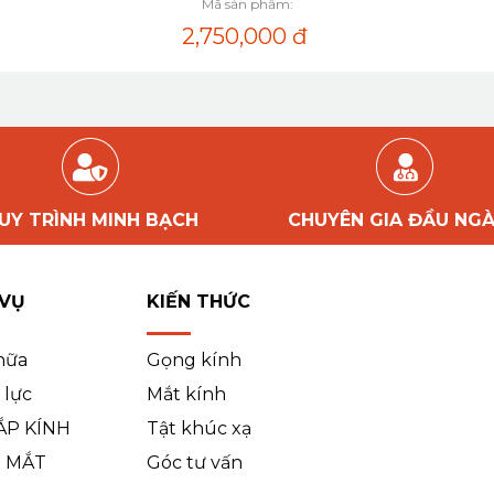
Mã sản phẩm:
2,750,000
đ
UY TRÌNH MINH BẠCH
CHUYÊN GIA ĐẦU NG
 VỤ
KIẾN THỨC
hữa
Gọng kính
 lực
Mắt kính
ẮP KÍNH
Tật khúc xạ
 MẮT
Góc tư vấn