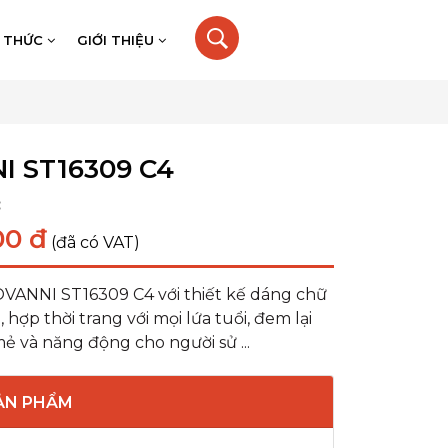
N THỨC
GIỚI THIỆU
I ST16309 C4
:
00 đ
(đã có VAT)
VANNI ST16309 C4 với thiết kế dáng chữ
 hợp thời trang với mọi lứa tuổi, đem lại
ẻ và năng động cho người sử ...
SẢN PHẨM