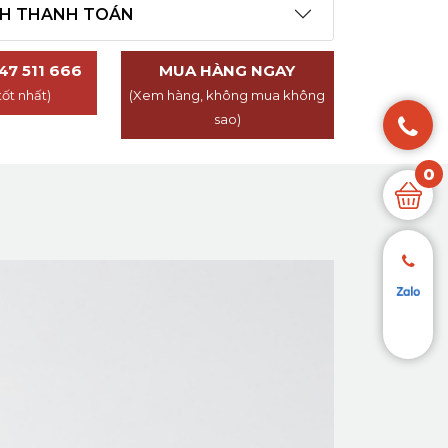
CH THANH TOÁN
47 511 666
MUA HÀNG NGAY
tốt nhất)
(Xem hàng, không mua không
sao)
0