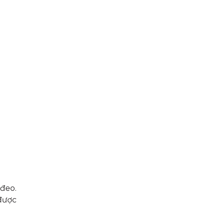
đeo.
 được