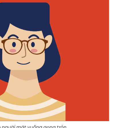
o người mặt vuông gọng tròn