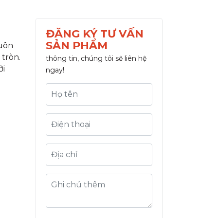
ĐĂNG KÝ TƯ VẤN
SẢN PHẨM
huôn
Quý khách vui lòng để lại
tròn.
thông tin, chúng tôi sẽ liên hệ
ởi
ngay!