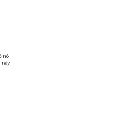
ó nó
g
này