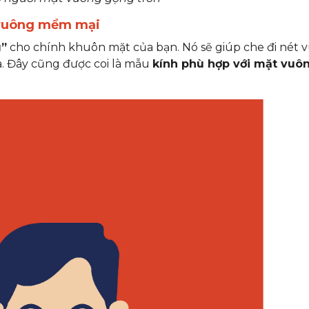
t vuông mềm mại
g”
cho chính khuôn mặt của bạn. Nó sẽ giúp che đi nét 
a. Đây cũng được coi là mẫu
kính phù hợp với mặt vuô