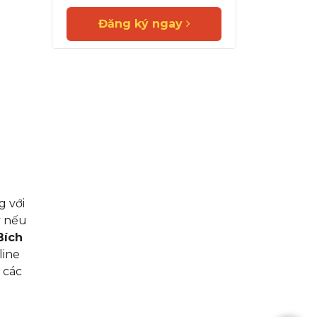
Đăng ký ngay
g với
ý nếu
Bích
line
 các