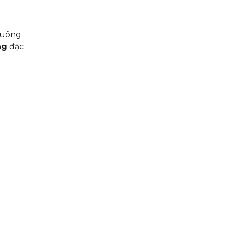
vuông
ng
đặc