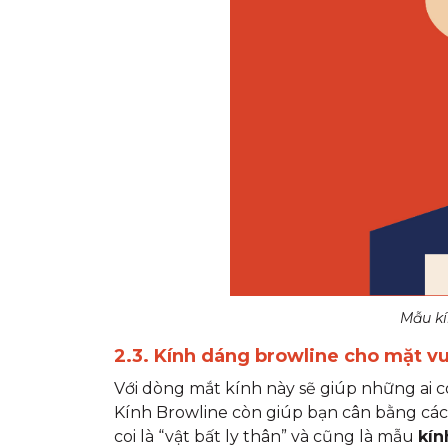
Mẫu kí
2.3. Kính dáng browline cho mặt v
Với dòng mắt kính này sẽ giúp những ai 
Kính Browline còn giúp bạn cân bằng các 
coi là “vật bất ly thân” và cũng là mẫu
kín