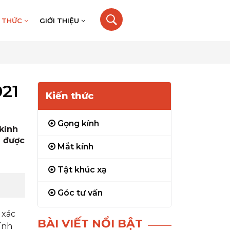
N THỨC
GIỚI THIỆU
021
Kiến thức
Gọng kính
kính
n được
Mắt kính
Tật khúc xạ
Góc tư vấn
 xác
BÀI VIẾT NỔI BẬT
ính