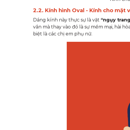
2.2. Kính hình Oval - Kính cho mặ
Dáng kính này thực sự là vật
“ngụy tran
vắn mà thay vào đó là sự mềm mại, hài hò
biệt là các chị em phụ nữ.