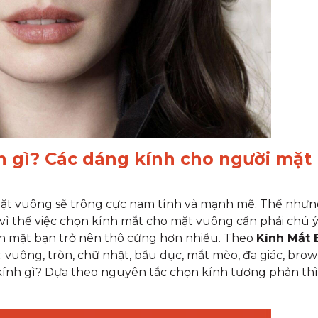
h gì? Các dáng kính cho người mặt
mặt vuông sẽ trông cực nam tính và mạnh mẽ. Thế nhưn
nh vì thế việc chọn kính mắt cho mặt vuông cần phải chú 
n mặt bạn trở nên thô cứng hơn nhiều. Theo
Kính Mắt 
: vuông, tròn, chữ nhật, bầu dục, mắt mèo, đa giác, brow
kính gì? Dựa theo nguyên tắc chọn kính tương phản thì