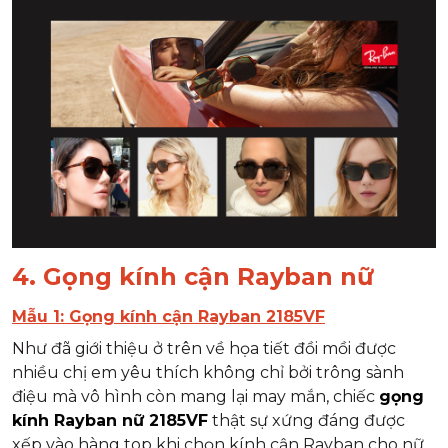
4. Gọng kính cận Rayban nữ
Mẫu 1: Gọng kính cận Rayban 2185VF
Như đã giới thiệu ở trên về họa tiết đồi mồi được
nhiều chị em yêu thích không chỉ bởi trông sành
điệu mà vô hình còn mang lại may mắn, chiếc
gọng
kính Rayban nữ 2185VF
thật sự xứng đáng được
xếp vào hàng top khi chọn kính cận Rayban cho nữ