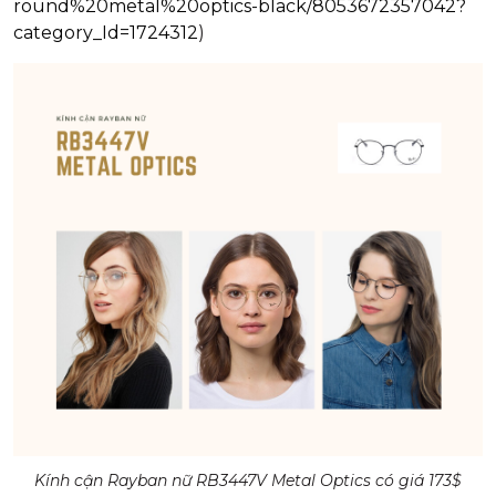
round%20metal%20optics-black/8053672357042?
category_Id=1724312
)
Kính cận Rayban nữ RB3447V Metal Optics có giá 173$