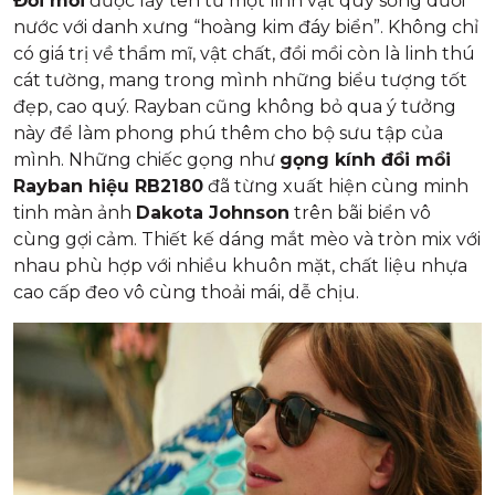
Đồi mồi
được lấy tên từ một linh vật quý sống dưới
nước với danh xưng “hoàng kim đáy biển”. Không chỉ
có giá trị về thẩm mĩ, vật chất, đồi mồi còn là linh thú
cát tường, mang trong mình những biểu tượng tốt
đẹp, cao quý. Rayban cũng không bỏ qua ý tưởng
này để làm phong phú thêm cho bộ sưu tập của
mình. Những chiếc gọng như
gọng kính đồi mồi
Rayban hiệu RB2180
đã từng xuất hiện cùng minh
tinh màn ảnh
Dakota Johnson
trên bãi biển vô
cùng gợi cảm. Thiết kế dáng mắt mèo và tròn mix với
nhau phù hợp với nhiều khuôn mặt, chất liệu nhựa
cao cấp đeo vô cùng thoải mái, dễ chịu.