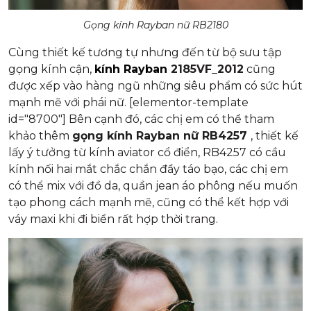
Gọng kính Rayban nữ RB2180
Cùng thiết kế tương tự nhưng đến từ bộ sưu tập
gọng kính cận,
kính Rayban
2185VF_2012
cũng
được xếp vào hàng ngũ những siêu phẩm có sức hút
mạnh mẽ với phái nữ. [elementor-template
id="8700"] Bên cạnh đó, các chị em có thể tham
khảo thêm
gọng kính Rayban nữ RB4257
, thiết kế
lấy ý tưởng từ kính aviator cổ điển, RB4257 có cầu
kính nối hai mắt chắc chắn đầy táo bạo, các chị em
có thể mix với đồ da, quần jean áo phông nếu muốn
tạo phong cách mạnh mẽ, cũng có thể kết hợp với
váy maxi khi đi biển rất hợp thời trang.