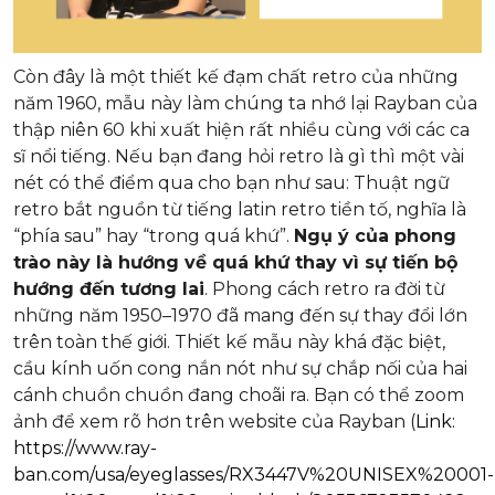
Còn đây là một thiết kế đạm chất retro của những
năm 1960, mẫu này làm chúng ta nhớ lại Rayban của
thập niên 60 khi xuất hiện rất nhiều cùng với các ca
sĩ nổi tiếng. Nếu bạn đang hỏi retro là gì thì một vài
nét có thể điểm qua cho bạn như sau: Thuật ngữ
retro bắt nguồn từ tiếng latin retro tiền tố, nghĩa là
“phía sau” hay “trong quá khứ”.
Ngụ ý của phong
trào này là hướng về quá khứ thay vì sự tiến bộ
hướng đến tương lai
. Phong cách retro ra đời từ
những năm 1950–1970 đã mang đến sự thay đổi lớn
trên toàn thế giới. Thiết kế mẫu này khá đặc biệt,
cầu kính uốn cong nắn nót như sự chắp nối của hai
cánh chuồn chuồn đang choãi ra. Bạn có thể zoom
ảnh để xem rõ hơn trên website của Rayban (
Link:
https://www.ray-
ban.com/usa/eyeglasses/RX3447V%20UNISEX%20001-