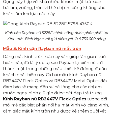
Gọng này hợp với khá nhiều khuôn mặt: trái xoan,
trái tim, vuông, tròn, vì thế chị em cũng không khó
khăn lắm khi lựa mẫu này.
Kính cận Rayban nữ 5228F chính hãng được phân phối tại
Kính mắt Bích Ngọc với giá niêm yết là 4.750.000 đồng
Mẫu 3: Kính cận Rayban nữ mắt tròn
Dáng mắt kính tròn xưa nay vẫn giúp "ăn gian" tuổi
hoàn hảo, đó là lý do tại sao Rayban lại biến nó trở
thành một trong những mẫu thiết kế đương đại ăn
khách nhất hiện nay. Cả hai mẫu kính Rayban nữ
RB2447V Fleck Optics và RB3447V Metal Optics đều
đảm bảo sẽ mang đến sự hài lòng cho các chị em
muốn ngoại hình giữ gìn được nét đẹp trẻ trung.
Kính Rayban nữ RB2447V Fleck Optics
tương đối
mới mẻ đặc biệt phần nối hai mắt kính với càng kính,
cảm giác mắt kính tròn như được kẻ thêm đuôi vát