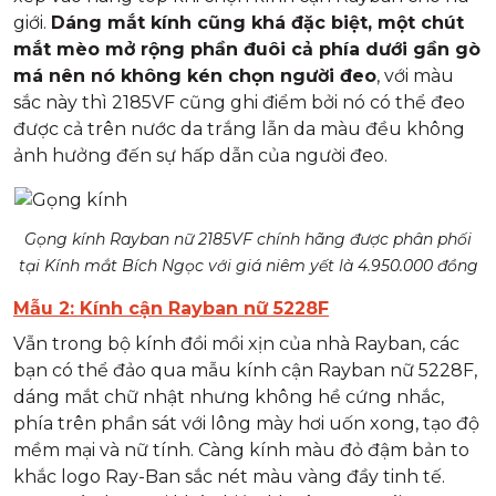
giới.
Dáng mắt kính cũng khá đặc biệt, một chút
mắt mèo mở rộng phần đuôi cả phía dưới gần gò
má nên nó không kén chọn người đeo
, với màu
sắc này thì 2185VF cũng ghi điểm bởi nó có thể đeo
được cả trên nước da trắng lẫn da màu đều không
ảnh hưởng đến sự hấp dẫn của người đeo.
Gọng kính Rayban nữ 2185VF chính hãng được phân phối
tại Kính mắt Bích Ngọc với giá niêm yết là 4.950.000 đồng
Mẫu 2: Kính cận Rayban nữ 5228F
Vẫn trong bộ kính đồi mồi xịn của nhà Rayban, các
bạn có thể đảo qua mẫu kính cận Rayban nữ 5228F,
dáng mắt chữ nhật nhưng không hề cứng nhắc,
phía trên phần sát với lông mày hơi uốn xong, tạo độ
mềm mại và nữ tính. Càng kính màu đỏ đậm bản to
khắc logo Ray-Ban sắc nét màu vàng đầy tinh tế.