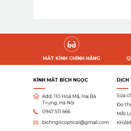
MẮT KÍNH CHÍNH HÃNG
Q
KÍNH MẮT BÍCH NGỌC
DỊCH
Sửa c
Add:
110 Hoà Mã, Hai Bà
Trưng, Hà Nội
Đo thị
0947 511 666
MÀI L
bichngocoptical@gmail.com
KHÁM