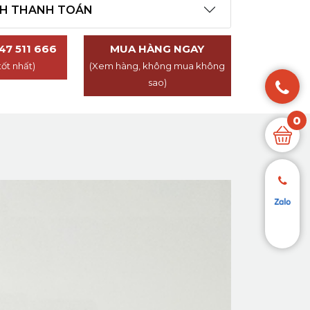
CH THANH TOÁN
47 511 666
MUA HÀNG NGAY
tốt nhất)
(Xem hàng, không mua không
sao)
0