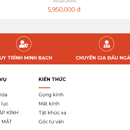
Mã sản phẩm:
5,950,000
đ
UY TRÌNH MINH BẠCH
CHUYÊN GIA ĐẦU NG
 VỤ
KIẾN THỨC
hữa
Gọng kính
 lực
Mắt kính
ẮP KÍNH
Tật khúc xạ
 MẮT
Góc tư vấn