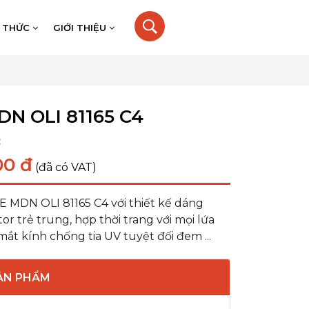
N THỨC
GIỚI THIỆU
DN OLI 81165 C4
:
00 đ
(đã có VAT)
E MDN OLI 81165 C4 với thiết kế dáng
 trẻ trung, hợp thời trang với mọi lứa
 mắt kính chống tia UV tuyệt đối đem ...
SẢN PHẨM