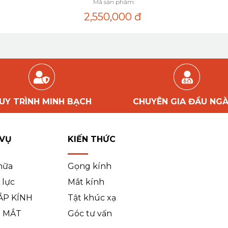
Mã sản phẩm:
2,550,000
đ
UY TRÌNH MINH BẠCH
CHUYÊN GIA ĐẦU NG
 VỤ
KIẾN THỨC
hữa
Gọng kính
 lực
Mắt kính
ẮP KÍNH
Tật khúc xạ
 MẮT
Góc tư vấn