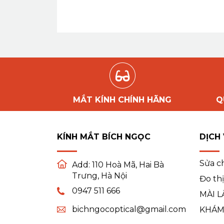
MẮT KÍNH CHÍNH HÃNG
Q
KÍNH MẮT BÍCH NGỌC
DỊCH
Sửa c
Add:
110 Hoà Mã, Hai Bà
Trưng, Hà Nội
Đo thị
0947 511 666
MÀI L
bichngocoptical@gmail.com
KHÁM