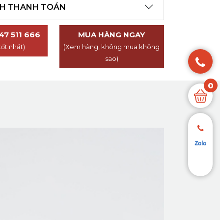
CH THANH TOÁN
47 511 666
MUA HÀNG NGAY
tốt nhất)
(Xem hàng, không mua không
sao)
0