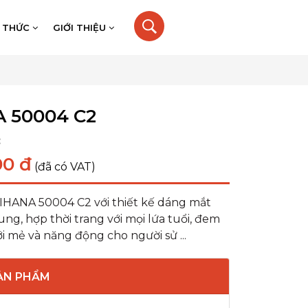
N THỨC
GIỚI THIỆU
 50004 C2
:
00 đ
(đã có VAT)
HANA 50004 C2 với thiết kế dáng mắt
ng, hợp thời trang với mọi lứa tuổi, đem
ới mẻ và năng động cho người sử ...
SẢN PHẨM