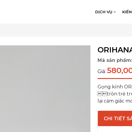
DỊCH VỤ
KIẾ
ORIHANA
Mã sản phẩm
580,0
Giá:
Gọng kính ORI
tròn trẻ tru
lại cảm giác m
CHI TIẾT 