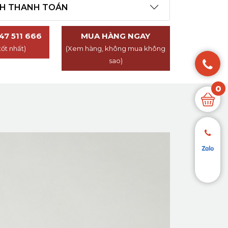
CH THANH TOÁN
47 511 666
MUA HÀNG NGAY
tốt nhất)
(Xem hàng, không mua không
sao)
0