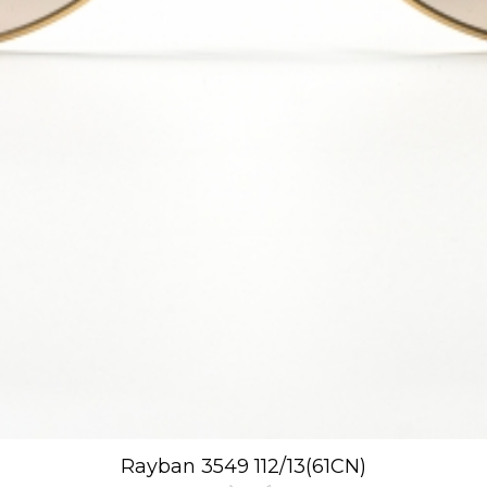
Rayban 3549 112/13(61CN)
Xem nhanh