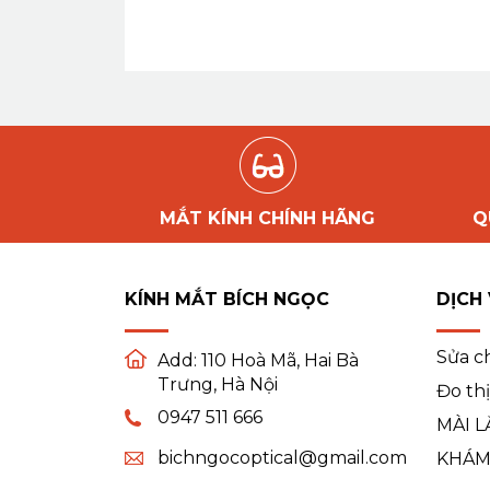
MẮT KÍNH CHÍNH HÃNG
Q
KÍNH MẮT BÍCH NGỌC
DỊCH
Sửa c
Add:
110 Hoà Mã, Hai Bà
Trưng, Hà Nội
Đo thị
0947 511 666
MÀI L
bichngocoptical@gmail.com
KHÁM