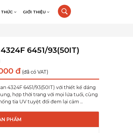
N THỨC
GIỚI THIỆU
4324F 6451/93(50IT)
:
000 đ
(đã có VAT)
n 4324F 6451/93(50IT) với thiết kế dáng
rung, hợp thời trang với mọi lứa tuổi, cùng
ống tia UV tuyệt đối đem lại cảm ...
SẢN PHẨM