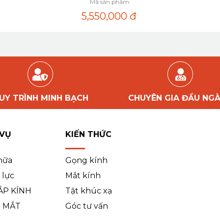
Mã sản phẩm:
5,550,000
đ
UY TRÌNH MINH BẠCH
CHUYÊN GIA ĐẦU NG
 VỤ
KIẾN THỨC
hữa
Gọng kính
 lực
Mắt kính
ẮP KÍNH
Tật khúc xạ
 MẮT
Góc tư vấn