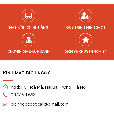
MẮT KÍNH CHÍNH HÃNG
QUY TRÌNH MINH BẠCH
CHUYÊN GIA ĐẦU NGÀNH
DỊCH VỤ CHUYÊN NGHIỆP
KÍNH MẮT BÍCH NGỌC
Add:
110 Hoà Mã, Hai Bà Trưng, Hà Nội
0947 511 666
bichngocoptical@gmail.com