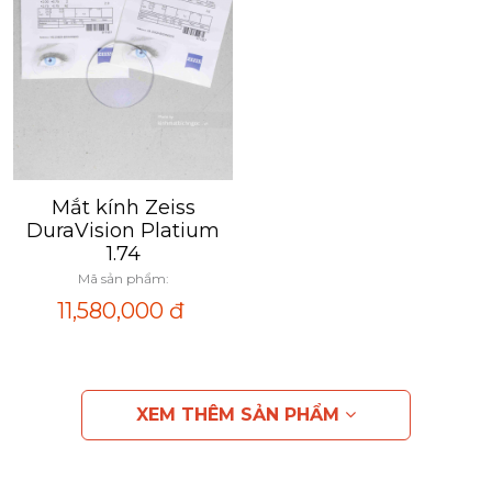
Mắt kính Zeiss
Xem nhanh
DuraVision Platium
1.74
Mã sản phẩm:
11,580,000
đ
XEM THÊM SẢN PHẨM