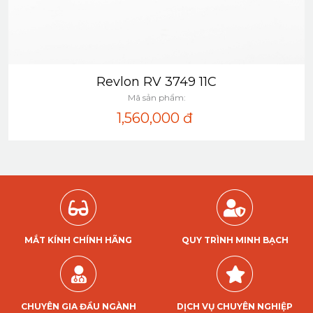
Revlon RV 3749 11C
Xem nhanh
Mã sản phẩm:
1,560,000
đ
MẮT KÍNH CHÍNH HÃNG
QUY TRÌNH MINH BẠCH
CHUYÊN GIA ĐẦU NGÀNH
DỊCH VỤ CHUYÊN NGHIỆP