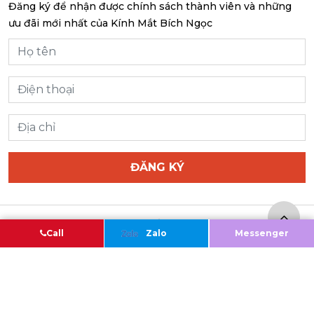
Đăng ký để nhận được chính sách thành viên và những
ưu đãi mới nhất của Kính Mắt Bích Ngọc
ĐĂNG KÝ
Copyright@2020 – Bản quyền của Công ty TNHH KÍNH
Call
Zalo
Messenger
MẮT BÍCH NGỌC
Giấy chứng nhận ĐKKD do Sở Kế hoạch và Đầu tư Thành
phố Hà Nội cấp ngày 07/03/2018
110 Hoà Mã, P.Phạm Đình Hổ, Q.Hai Bà Trưng, TP.Hà Nội