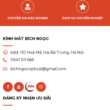
CHUYÊN GIA ĐẦU NGÀNH
DỊCH VỤ CHUYÊN NGHIỆP
KÍNH MẮT BÍCH NGỌC
Add:
110 Hoà Mã, Hai Bà Trưng, Hà Nội
0947 511 666
bichngocoptical@gmail.com
ĐĂNG KÝ NHẬN ƯU ĐÃI