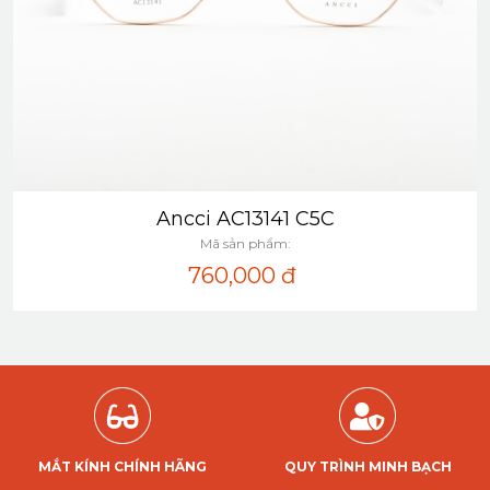
Ancci AC13141 C5C
Xem nhanh
Mã sản phẩm:
760,000
đ
MẮT KÍNH CHÍNH HÃNG
QUY TRÌNH MINH BẠCH