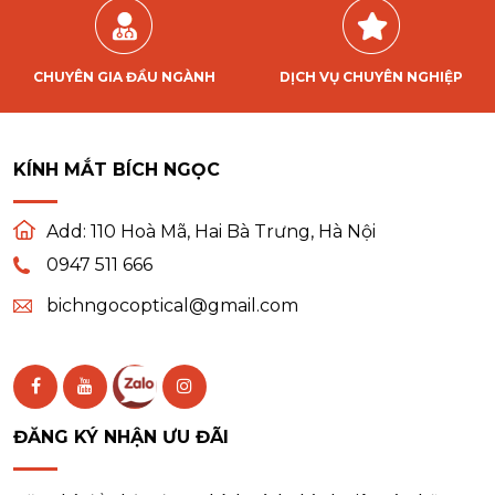
CHUYÊN GIA ĐẦU NGÀNH
DỊCH VỤ CHUYÊN NGHIỆP
KÍNH MẮT BÍCH NGỌC
Add:
110 Hoà Mã, Hai Bà Trưng, Hà Nội
0947 511 666
bichngocoptical@gmail.com
ĐĂNG KÝ NHẬN ƯU ĐÃI