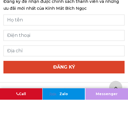
Đăng ký để nhận được chính sách thành viên và những
ưu đãi mới nhất của Kính Mắt Bích Ngọc
ĐĂNG KÝ
Copyright@2020 – Bản quyền của Công ty TNHH KÍNH
Call
Zalo
Messenger
MẮT BÍCH NGỌC
Giấy chứng nhận ĐKKD do Sở Kế hoạch và Đầu tư Thành
phố Hà Nội cấp ngày 07/03/2018
110 Hoà Mã, P.Phạm Đình Hổ, Q.Hai Bà Trưng, TP.Hà Nội