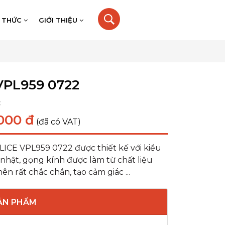
N THỨC
GIỚI THIỆU
VPL959 0722
:
000 đ
(đã có VAT)
ICE VPL959 0722 được thiết kế với kiểu
nhật, gọng kính được làm từ chất liệu
ên rất chắc chắn, tạo cảm giác ...
SẢN PHẨM