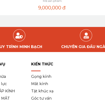
Mã sản phẩm:
9,000,000
đ
UY TRÌNH MINH BẠCH
CHUYÊN GIA ĐẦU NG
 VỤ
KIẾN THỨC
hữa
Gọng kính
 lực
Mắt kính
ẮP KÍNH
Tật khúc xạ
 MẮT
Góc tư vấn