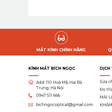
MẮT KÍNH CHÍNH HÃNG
Q
KÍNH MẮT BÍCH NGỌC
DỊCH
Sửa c
Add:
110 Hoà Mã, Hai Bà
Trưng, Hà Nội
Đo thị
0947 511 666
MÀI L
bichngocoptical@gmail.com
KHÁM