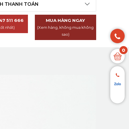
CH THANH TOÁN
47 511 666
MUA HÀNG NGAY
tốt nhất)
(Xem hàng, không mua không
sao)
0