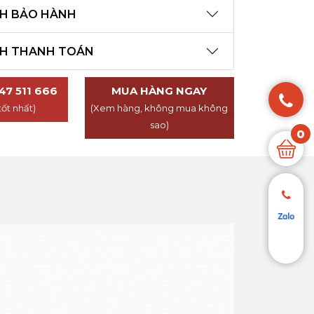
CH BẢO HÀNH
CH THANH TOÁN
47 511 666
MUA HÀNG NGAY
tốt nhất)
(Xem hàng, không mua không
sao)
0