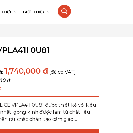
N THỨC
GIỚI THIỆU
VPLA41I 0U81
:
1,740,000 đ
i:
(đã có VAT)
00 đ
%
ICE VPLA41I 0U81 được thiết kế với kiểu
nhật, gọng kính được làm từ chất liệu
ên rất chắc chắn, tạo cảm giác ...