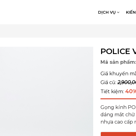
DỊCH VỤ
KIẾ
POLICE 
Mã sản phẩm
Giá khuyến mã
Giá cũ:
2,900,0
40
Tiết kiệm:
Gọng kính POL
dáng mắt chữ 
nhựa cao cấp n