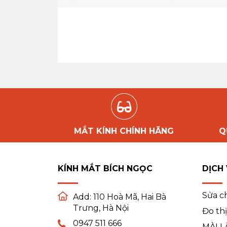
MẮT KÍNH CHÍNH HÃNG
Q
KÍNH MẮT BÍCH NGỌC
DỊCH
Sửa c
Add:
110 Hoà Mã, Hai Bà
Trưng, Hà Nội
Đo thị
0947 511 666
MÀI L