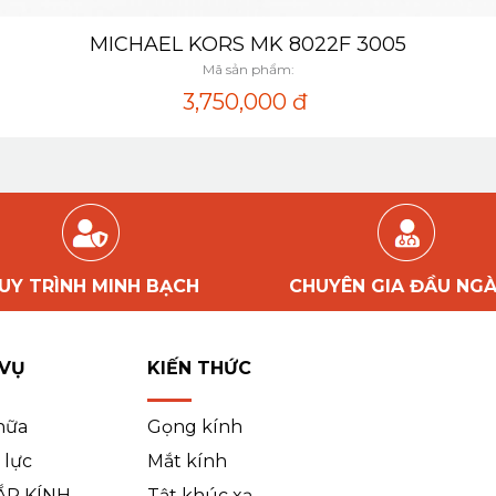
MICHAEL KORS MK 8022F 3005
Xem nhanh
Mã sản phẩm:
3,750,000
đ
UY TRÌNH MINH BẠCH
CHUYÊN GIA ĐẦU NG
 VỤ
KIẾN THỨC
hữa
Gọng kính
 lực
Mắt kính
ẮP KÍNH
Tật khúc xạ