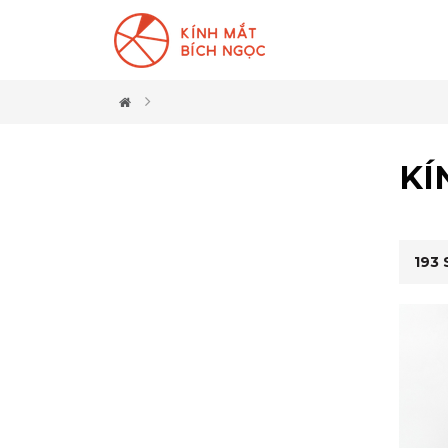
KÍ
193