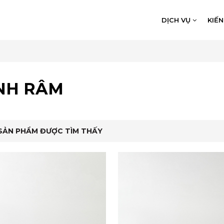
DỊCH VỤ
KIẾ
NH RÂM
SẢN PHẨM ĐƯỢC TÌM THẤY