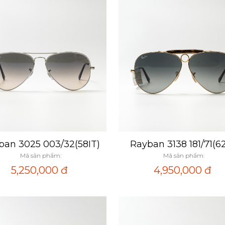
ban 3025 003/32(58IT)
Rayban 3138 181/71(62
Xem nhanh
Xem nhanh
Mã sản phẩm:
Mã sản phẩm:
5,250,000
đ
4,950,000
đ