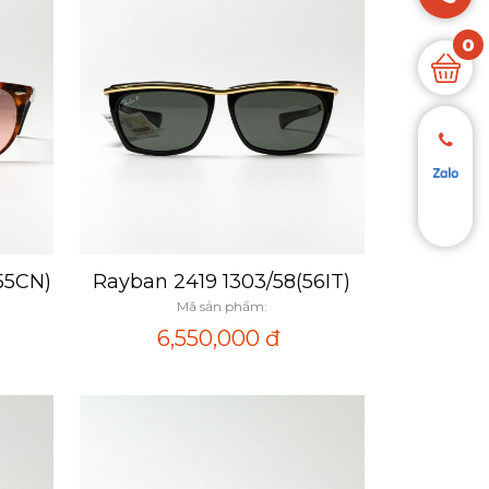
0
55CN)
Rayban 2419 1303/58(56IT)
Xem nhanh
Mã sản phẩm:
6,550,000
đ