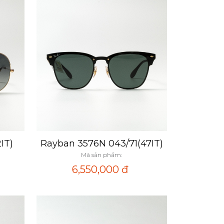
IT)
Rayban 3576N 043/71(47IT)
Xem nhanh
Mã sản phẩm:
6,550,000
đ