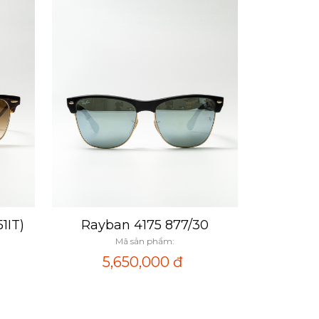
1IT)
Rayban 4175 877/30
Xem nhanh
Mã sản phẩm:
5,650,000
đ