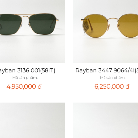
ayban 3136 001(58IT)
Rayban 3447 9064/4I(
Xem nhanh
Xem nhanh
Mã sản phẩm:
Mã sản phẩm:
4,950,000
đ
6,250,000
đ