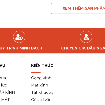
XEM THÊM SẢN PHẨ
UY TRÌNH MINH BẠCH
CHUYÊN GIA ĐẦU NG
 VỤ
KIẾN THỨC
hữa
Gọng kính
 lực
Mắt kính
ẮP KÍNH
Tật khúc xạ
 MẮT
Góc tư vấn