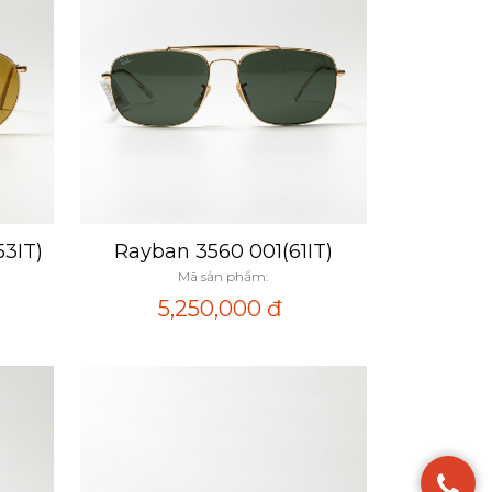
53IT)
Rayban 3560 001(61IT)
Xem nhanh
Mã sản phẩm:
5,250,000
đ