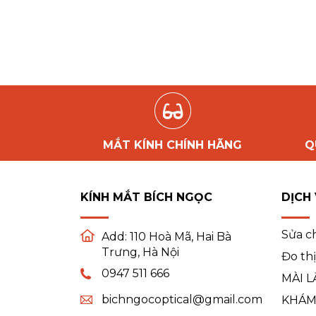
MẮT KÍNH CHÍNH HÃNG
Q
KÍNH MẮT BÍCH NGỌC
DỊCH
Sửa c
Add:
110 Hoà Mã, Hai Bà
Trưng, Hà Nội
Đo thị
0947 511 666
MÀI L
bichngocoptical@gmail.com
KHÁM