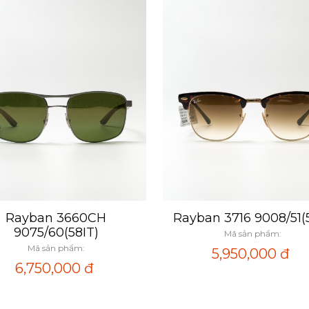
Rayban 3660CH
Rayban 3716 9008/51(5
Xem nhanh
Xem nhanh
9075/60(58IT)
Mã sản phẩm:
Mã sản phẩm:
5,950,000
đ
6,750,000
đ