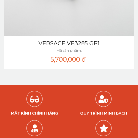
VERSACE VE3285 GB1
Xem nhanh
Mã sản phẩm:
5,700,000
đ
MẮT KÍNH CHÍNH HÃNG
QUY TRÌNH MINH BẠCH