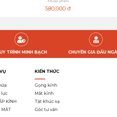
Mã sản phẩm:
580,000
đ
UY TRÌNH MINH BẠCH
CHUYÊN GIA ĐẦU NG
 VỤ
KIẾN THỨC
hữa
Gọng kính
 lực
Mắt kính
ẮP KÍNH
Tật khúc xạ
 MẮT
Góc tư vấn