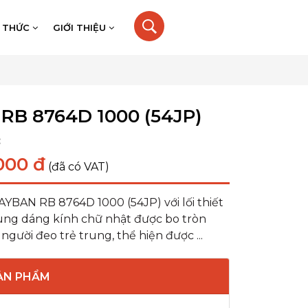
N THỨC
GIỚI THIỆU
RB 8764D 1000 (54JP)
:
000 đ
(đã có VAT)
BAN RB 8764D 1000 (54JP) với lối thiết
cùng dáng kính chữ nhật được bo tròn
gười đeo trẻ trung, thể hiện được ...
SẢN PHẨM