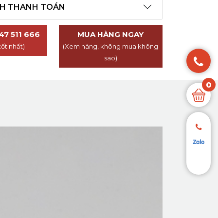
CH THANH TOÁN
47 511 666
MUA HÀNG NGAY
tốt nhất)
(Xem hàng, không mua không
sao)
0