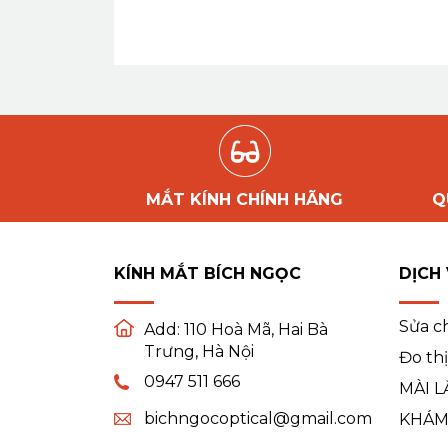
MẮT KÍNH CHÍNH HÃNG
Q
KÍNH MẮT BÍCH NGỌC
DỊCH
Sửa c
Add:
110 Hoà Mã, Hai Bà
Trưng, Hà Nội
Đo thị
0947 511 666
MÀI L
bichngocoptical@gmail.com
KHÁM